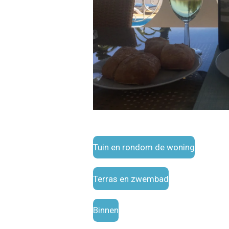
Tuin en rondom de woning
Terras en zwembad
Binnen