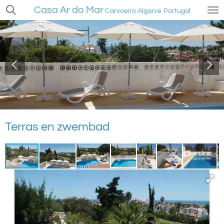
Casa Ar do Mar
Ga
Carvoeiro
Algarve
Portugal
direct
naar
de
hoofdinhoud
Terras en zwembad